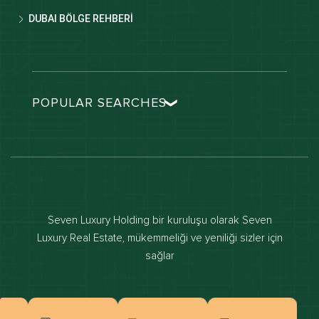
DUBAI BÖLGE REHBERİ
POPULAR SEARCHES
Dubai real estate
Dubai luxury apartments
Dubai waterfront properties
Dubai off-plan projects
Seven Luxury Holding bir kuruluşu olarak Seven
Properties for sale in dubai
Luxury Real Estate, mükemmeliği ve yeniliği sizler için
sağlar
Properties for rent in dubai
Apartments for sale in dubai
Apartments for rent in dubai