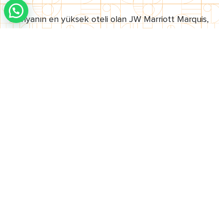
Dünyanın en yüksek oteli olan JW Marriott Marquis,
Business Bay içinde yer almakta ve turistler için
büyük bir ilgi odağıdır. Business Bay’de, evinizin
konforunu bulabilirsiniz.
FEATURED
OFF PLAN
YENİ LANSMAN
Start From
AED 25,000,000