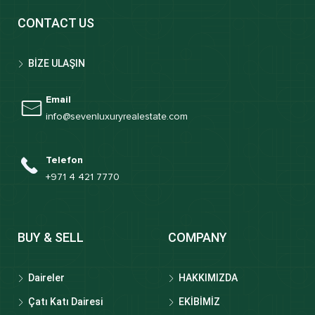
CONTACT US
BİZE ULAŞIN
Email
info@sevenluxuryrealestate.com
Telefon
+971 4 421 7770
BUY & SELL
COMPANY
Daireler
HAKKIMIZDA
Çatı Katı Dairesi
EKİBİMİZ