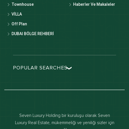
Townhouse
Haberler Ve Makaleler
VİLLA
Off Plan
DUBAI BÖLGE REHBERİ
POPULAR SEARCHES
Dubai real estate
Dubai luxury apartments
Dubai waterfront properties
Dubai off-plan projects
Seven Luxury Holding bir kuruluşu olarak Seven
Properties for sale in dubai
Luxury Real Estate, mükemmeliği ve yeniliği sizler için