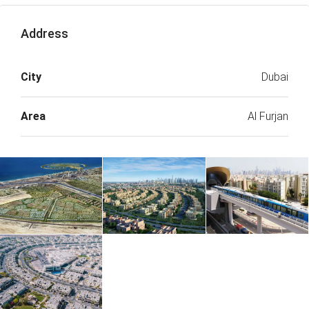
Address
City
Dubai
Area
Al Furjan